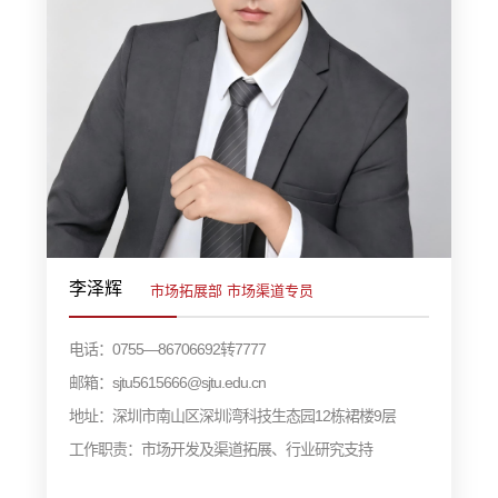
李泽辉
市场拓展部 市场渠道专员
电话：0755—86706692转7777
邮箱：sjtu5615666@sjtu.edu.cn
地址：深圳市南山区深圳湾科技生态园12栋裙楼9层
工作职责：市场开发及渠道拓展、行业研究支持