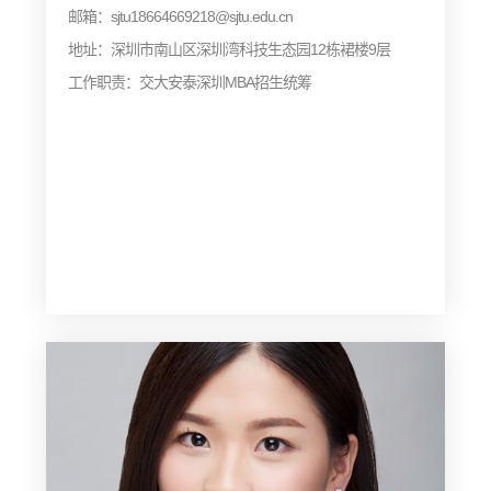
邮箱：sjtu18664669218@sjtu.edu.cn
地址：深圳市南山区深圳湾科技生态园12栋裙楼9层
工作职责：交大安泰深圳MBA招生统筹