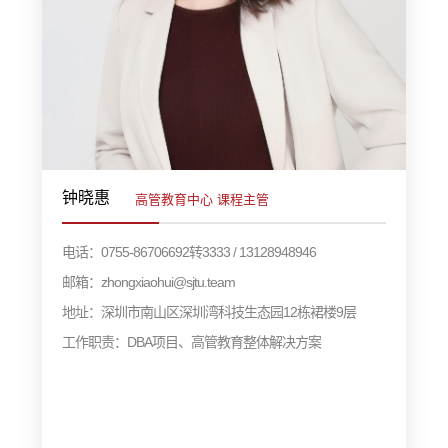
钟晓惠
高管教育中心 课程主管
电话：0755-86706692转3333 / 13128948946
邮箱：zhongxiaohui@sjtu.team
地址：深圳市南山区深圳湾科技生态园12栋裙楼9层
工作职责：DBA项目、高管教育整体解决方案