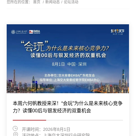
您所在的位置：
首页
/
新闻动态
/
论坛活动
相约本周六！深圳市民文化大讲堂欢迎报名
聚焦税务合规！本周五“涉税刑事风险识别与防范”专
题分享欢迎报名
本周六何帆教授来深！“会玩”为什么是未来核心竞争
8月10日报名截止！“案例研究方法：反思与进阶”专
本周六何帆教授来深！“会玩”为什么是未来核心竞争
开课时间：8月8日（周六）15:00—17:00
开课时间：8月8日（周六）15:00—17:00
力？读懂00后与银发经济的双重机会
题研讨会 (深圳) 欢迎报名
力？读懂00后与银发经济的双重机会
活动地点：深圳图书馆中心馆五楼报告厅
活动地点：深圳图书馆中心馆五楼报告厅
开课时间：2026年8月7日14:30-16:30
活动地点：上海交通大学深圳研究院
了解更多
了解更多
开课时间：2026年8月1日
开课时间：2026年8月29日-30日
开课时间：2026年8月1日
了解更多
活动地点：上海交大深圳行业研究院
活动地点：上海交通大学深圳研究院(深圳市南山区
活动地点：上海交大深圳行业研究院