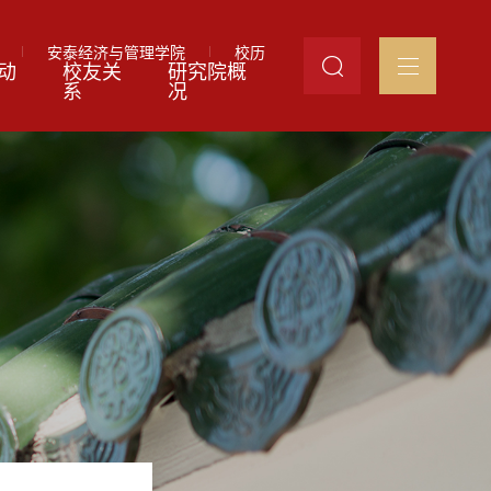
安泰经济与管理学院
校历
动
校友关
研究院概
系
况