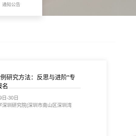
通知公告
“会玩”为什么是未来核心竞争
民文化大讲堂欢迎报名
“涉税刑事风险识别与防范”专
案例研究方法：反思与进阶”专
经济的双重机会
报名
1日
15:00—17:00
4:30-16:30
9日-30日
1日
15:00—17:00
圳行业研究院
中心馆五楼报告厅
学深圳研究院
学深圳研究院(深圳市南山区深圳湾
圳行业研究院
中心馆五楼报告厅