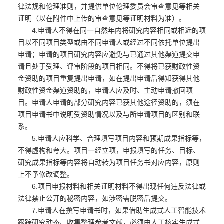
律法规和伦理准则，并提供单位伦理委员会审查意见等相关
证明（以在附件中上传的审查意见等证明材料为准）。
4.申请人不得在同一自然年内将研究内容相同或相近的项
目以不同项目类型或由不同申请人或经过不同依托单位提出
申请；申请的项目研究内容应避免与已通过其他渠道提交申
请且处于受理、评审阶段的项目相同。不得将已获财政性资
金资助的项目重复提出申请，如在提出申请后得知获得其他
财政性资金渠道资助的，申请人应及时、主动申请撤回项
目。申请人申请的部分研究内容已获其他途径资助的，须在
项目申请书中说明受资助情况以及与所申请项目的区别和联
系。
5.申请人应科学、合理填写项目内容和预期成果指标等，
不得虚构和夸大。项目一经立项，申报填写的任务、目标、
研究成果指标等内容将自动转为项目任务书对应内容，原则
上不予修改调整。
6.项目申报材料和相关证明材料不得出现任何违反法律或
法律禁止公开的秘密内容，如涉密需脱密后提交。
7.申请人在撰写申请书时，如果借助生成式人工智能技术
跟踪研究动态、收集整理参考文献，必须由人工核实生成式