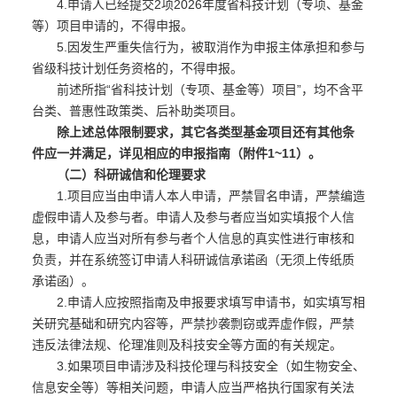
4.申请人已经提交2项2026年度省科技计划（专项、基金
等）项目申请的，不得申报。
5.因发生严重失信行为，被取消作为申报主体承担和参与
省级科技计划任务资格的，不得申报。
前述所指“省科技计划（专项、基金等）项目”，均不含平
台类、普惠性政策类、后补助类项目。
除上述总体限制要求，其它各类型基金项目还有其他条
件应一并满足，详见相应的申报指南（附件1~11）。
（二）科研诚信和伦理要求
1.项目应当由申请人本人申请，严禁冒名申请，严禁编造
虚假申请人及参与者。申请人及参与者应当如实填报个人信
息，申请人应当对所有参与者个人信息的真实性进行审核和
负责，并在系统签订申请人科研诚信承诺函（无须上传纸质
承诺函）。
2.申请人应按照指南及申报要求填写申请书，如实填写相
关研究基础和研究内容等，严禁抄袭剽窃或弄虚作假，严禁
违反法律法规、伦理准则及科技安全等方面的有关规定。
3.如果项目申请涉及科技伦理与科技安全（如生物安全、
信息安全等）等相关问题，申请人应当严格执行国家有关法